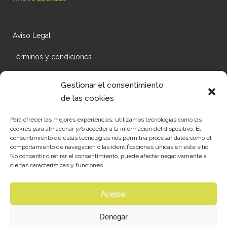
Aviso Legal
Términos y condiciones
Política de Privacidad
Gestionar el consentimiento
de las cookies
CONTACTA CON NOSOTROS
Para ofrecer las mejores experiencias, utilizamos tecnologías como las
cookies para almacenar y/o acceder a la información del dispositivo. El
consentimiento de estas tecnologías nos permitirá procesar datos como el
comportamiento de navegación o las identificaciones únicas en este sitio.
Empresa Ubicada en León
No consentir o retirar el consentimiento, puede afectar negativamente a
ciertas características y funciones.
C / Luís Vives nº5.
Aceptar
24195 Villaobispo de las Regueras
León
Denegar
+34 987 308 153