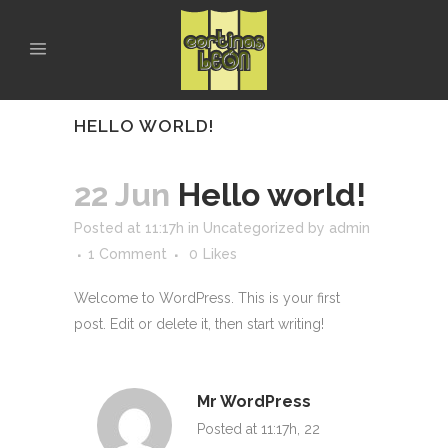
HELLO WORLD!
22 Jun
Hello world!
Posted at 11:17h
in
Uncategorized
by
admin
1 Comment
0
Likes
Welcome to WordPress. This is your first
post. Edit or delete it, then start writing!
Mr WordPress
Posted at 11:17h, 22