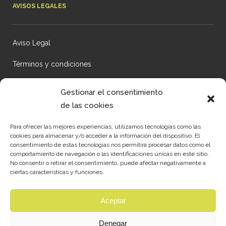
AVISOS LEGALES
Aviso Legal
Términos y condiciones
Política de Privacidad
Gestionar el consentimiento
de las cookies
CONTACTA CON NOSOTROS
Para ofrecer las mejores experiencias, utilizamos tecnologías como las
cookies para almacenar y/o acceder a la información del dispositivo. El
consentimiento de estas tecnologías nos permitirá procesar datos como el
comportamiento de navegación o las identificaciones únicas en este sitio.
Empresa Ubicada en León
No consentir o retirar el consentimiento, puede afectar negativamente a
ciertas características y funciones.
C / Luís Vives nº5.
Aceptar
24195 Villaobispo de las Regueras
León
Denegar